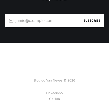
jamie@example.com
SUBSCRIBE
Blog do Van Neves © 2026
Linkedinho
GitHub