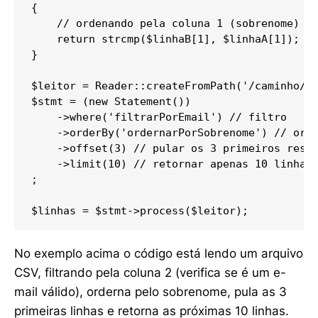
{

    // ordenando pela coluna 1 (sobrenome)

    return strcmp($linhaB[1], $linhaA[1]);

}

$leitor = Reader::createFromPath('/caminho/pa
$stmt = (new Statement())

    ->where('filtrarPorEmail') // filtro

    ->orderBy('ordernarPorSobrenome') // orde
    ->offset(3) // pular os 3 primeiros resul
    ->limit(10) // retornar apenas 10 linhas

;

$linhas = $stmt->process($leitor);
No exemplo acima o código está lendo um arquivo
CSV, filtrando pela coluna 2 (verifica se é um e-
mail válido), orderna pelo sobrenome, pula as 3
primeiras linhas e retorna as próximas 10 linhas.