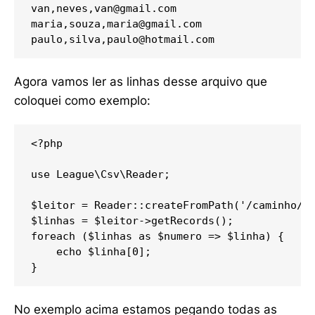
van,neves,
van@gmail.com
maria,souza,
maria@gmail.com
paulo,silva,
paulo@hotmail.com
Agora vamos ler as linhas desse arquivo que
coloquei como exemplo:
<?php 

use League\Csv\Reader;

$leitor = Reader::createFromPath('/caminho/pa
$linhas = $leitor->getRecords();

foreach ($linhas as $numero => $linha) {

    echo $linha[0];

}
No exemplo acima estamos pegando todas as