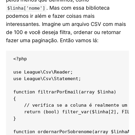
. Mas com essa biblioteca
$linha['nome']
podemos ir além e fazer coisas mais
interessantes. Imagine um arquivo CSV com mais
de 100 e você deseja filtra, ordenar ou retornar
fazer uma paginação. Então vamos lá:
<?php

use League\Csv\Reader;

use League\Csv\Statement;

function filtrarPorEmail(array $linha)

{

    // verifica se a coluna é realmente um e-
    return (bool) filter_var($linha[2], FILTE
}

function ordernarPorSobrenome(array $linhaA, 