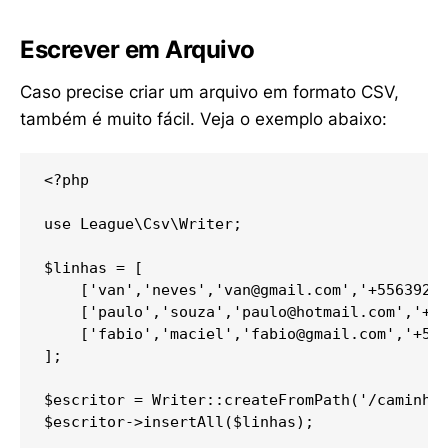
Escrever em Arquivo
Caso precise criar um arquivo em formato CSV,
também é muito fácil. Veja o exemplo abaixo:
<?php

use League\Csv\Writer;

$linhas = [

    ['van','neves','
van@gmail.com
','+55639262
    ['paulo','souza','
paulo@hotmail.com
','+55
    ['fabio','maciel','
fabio@gmail.com
','+556
];

$escritor = Writer::createFromPath('/caminho/
$escritor->insertAll($linhas);