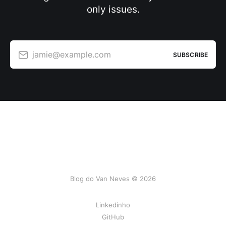
only issues.
jamie@example.com
SUBSCRIBE
Blog do Van Neves © 2026
Linkedinho
GitHub