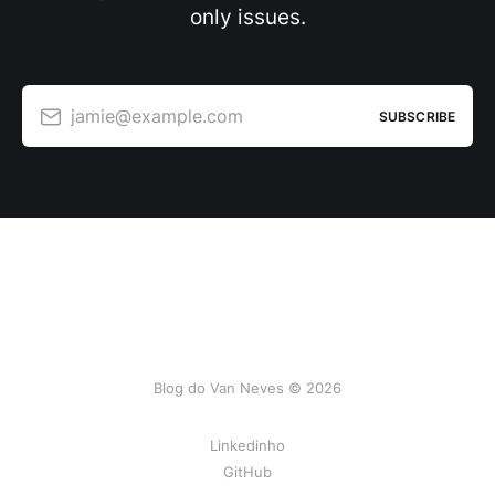
only issues.
jamie@example.com
SUBSCRIBE
Blog do Van Neves © 2026
Linkedinho
GitHub